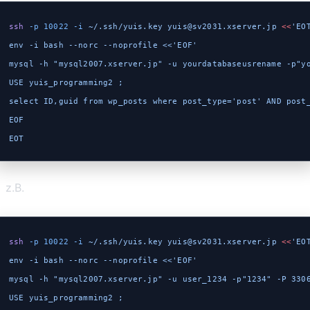
ssh
 -p
 10022
 -i
 ~/.ssh/yuis.key
 yuis@sv2031.xserver.jp
 <<
'EO
env -i bash --norc --noprofile <<'EOF'
mysql -h "mysql2007.xserver.jp" -u yourdatabaseusrename -p"y
USE yuis_programming2 ;
select ID,guid from wp_posts where post_type='post' AND post
EOF
EOT
z.B.
ssh
 -p
 10022
 -i
 ~/.ssh/yuis.key
 yuis@sv2031.xserver.jp
 <<
'EO
env -i bash --norc --noprofile <<'EOF'
mysql -h "mysql2007.xserver.jp" -u user_1234 -p"1234" -P 330
USE yuis_programming2 ;