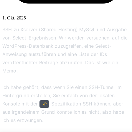
1. Okt. 2025
SSH zu Xserver (Shared Hosting) MySQL und Ausgabe
von Select-Ergebnissen. Wir werden versuchen, auf die
WordPress-Datenbank zuzugreifen, eine Select-
Anweisung auszuführen und eine Liste der IDs
veröffentlichter Beiträge abzurufen. Das ist wie ein
Memo.
Ich habe gehört, dass wenn Sie einen SSH-Tunnel im
Hintergrund erstellen, Sie einfach von der lokalen
Konsole mit der
-Spezifikation SSH können, aber
-P
aus irgendeinem Grund konnte ich es nicht, also habe
ich es erzwungen.