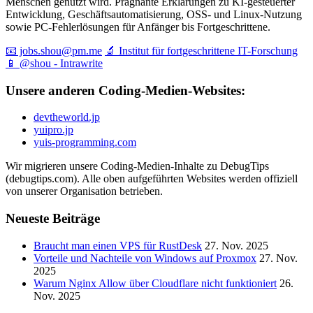
Menschen genutzt wird. Prägnante Erklärungen zu KI-gesteuerter
Entwicklung, Geschäftsautomatisierung, OSS- und Linux-Nutzung
sowie PC-Fehlerlösungen für Anfänger bis Fortgeschrittene.
📧 jobs.shou@pm.me
🔬 Institut für fortgeschrittene IT-Forschung
📱 @shou - Intrawrite
Unsere anderen Coding-Medien-Websites:
devtheworld.jp
yuipro.jp
yuis-programming.com
Wir migrieren unsere Coding-Medien-Inhalte zu DebugTips
(debugtips.com). Alle oben aufgeführten Websites werden offiziell
von unserer Organisation betrieben.
Neueste Beiträge
Braucht man einen VPS für RustDesk
27. Nov. 2025
Vorteile und Nachteile von Windows auf Proxmox
27. Nov.
2025
Warum Nginx Allow über Cloudflare nicht funktioniert
26.
Nov. 2025